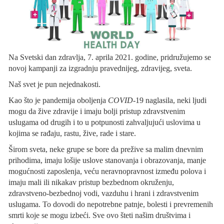
Na Svetski dan zdravlja, 7. aprila 2021. godine, pridružujemo se
novoj kampanji za izgradnju pravednijeg, zdravijeg, sveta.
Naš svet je pun nejednakosti.
Kao što je pandemija oboljenja
COVID
-19 naglasila, neki ljudi
mogu da žive zdravije i imaju bolji pristup zdravstvenim
uslugama od drugih i to u potpunosti zahvaljujući uslovima u
kojima se rađaju, rastu, žive, rade i stare.
Širom sveta, neke grupe se bore da prežive sa malim dnevnim
prihodima, imaju lošije uslove stanovanja i obrazovanja, manje
mogućnosti zaposlenja, veću neravnopravnost između polova i
imaju mali ili nikakav pristup bezbednom okruženju,
zdravstveno-bezbednoj vodi, vazduhu i hrani i zdravstvenim
uslugama. To dovodi do nepotrebne patnje, bolesti i prevremenih
smrti koje se mogu izbeći. Sve ovo šteti našim društvima i