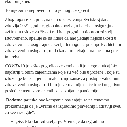
ekonomijama.
To nije samo nepravedno - to je moguće sprečiti.
Zbog toga se 7. aprila, na dan obeležavanja Svetskog dana
zdravlja 2021. godine, globalno pozivaju lideri da osiguraju da
svi imaju uslove za život i rad koji pogoduju dobrom zdravlju.
Istovremeno, apeluje se na lidere da nadgledaju nejednakosti u
zdravstvu i da osiguraju da svi ljudi mogu da pristupe kvalitetnim
zdravstvenim uslugama, onda kada im trebaju i na mestima gde
im trebaju.
COVID
-19 je teško pogodio sve zemlje, ali je njegov uticaj bio
najoštriji u onim zajednicama koje su već bile ugrožene i koje su
izloženije bolesti, jer su imale manje šanse za pristup kvalitetnim
zdravstvenim uslugama i bilo je verovatnije da će trpeti negativne
posledice mera sprovedenih za suzbijanje pandemije.
Dodatne poruke
ove kampanje naslanjaju se na osnovnu
proklamaciju da je „vreme da izgradimo pravedniji i zdraviji svet,
za sve i svugde“:
„
Svetski dan zdravlja je.
Vreme je da izgradimo