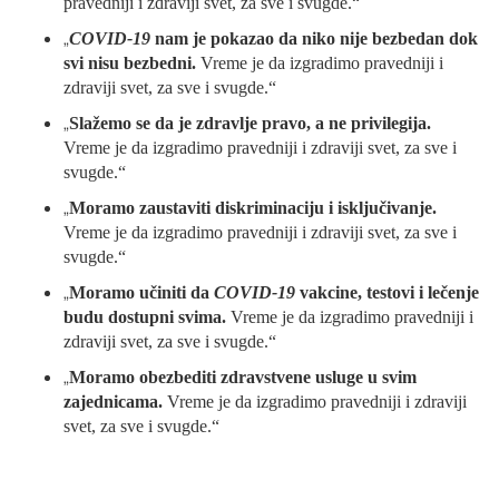
pravedniji i zdraviji svet, za sve i svugde.“
„
COVID-19
nam je pokazao da niko nije bezbedan dok
svi nisu bezbedni.
Vreme je da izgradimo pravedniji i
zdraviji svet, za sve i svugde.“
„
Slažemo se da je zdravlje pravo, a ne privilegija.
Vreme je da izgradimo pravedniji i zdraviji svet, za sve i
svugde.“
„
Moramo zaustaviti diskriminaciju i isključivanje.
Vreme je da izgradimo pravedniji i zdraviji svet, za sve i
svugde.“
„
Moramo učiniti da
COVID-19
vakcine, testovi i lečenje
budu dostupni svima.
Vreme je da izgradimo pravedniji i
zdraviji svet, za sve i svugde.“
„
Moramo obezbediti zdravstvene usluge u svim
zajednicama.
Vreme je da izgradimo pravedniji i zdraviji
svet, za sve i svugde.“