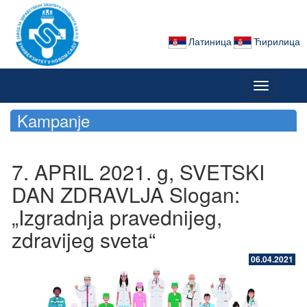
Латиница
Ћирилица
Toggle
navigation
Kampanje
7. APRIL 2021. g, SVETSKI
DAN ZDRAVLJA Slogan:
„Izgradnja pravednijeg,
zdravijeg sveta“
06.04.2021