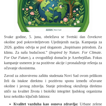
Svake godine, 5. juna, obeležava se Svetski dan čovekove
okoline pod pokroviteljstvom Ujedinjenih nacija. Kampanja za
2026. godinu odvija se pod sloganom „Inspirisano prirodom. Za
klimu. Za našu budućnost.” (
Inspired by Nature. For Climate.
For Our Future.
), a ovogodišnji domaćin je Azerbejdžan. Fokus
kampanje usmeren je na pozitivne akcije i pronalaženje rešenja za
očuvanje ekosistema.
Zavod za zdravstvenu zaštitu studenata Novi Sad ovom prilikom
želi da istakne direktnu i pozitivnu sponu između očuvane
okoline i javnog zdravlja. Stanje prirodnog okruženja direktno
utiče na kvalitet života i biološki integritet ljudskog organizma
kroz nekoliko ključnih faktora:
Kvalitet vazduha kao osnova zdravlja:
Urbane zelene