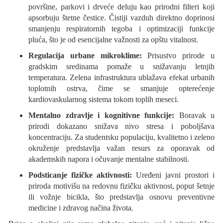
površine, parkovi i drveće deluju kao prirodni filteri koji
apsorbuju štetne čestice. Čistiji vazduh direktno doprinosi
smanjenju respiratornih tegoba i optimizaciji funkcije
pluća, što je od esencijalne važnosti za opštu vitalnost.
Regulacija urbane mikroklime:
Prisustvo prirode u
gradskim sredinama pomaže u snižavanju letnjih
temperatura. Zelena infrastruktura ublažava efekat urbanih
toplotnih ostrva, čime se smanjuje opterećenje
kardiovaskularnog sistema tokom toplih meseci.
Mentalno zdravlje i kognitivne funkcije:
Boravak u
prirodi dokazano snižava nivo stresa i poboljšava
koncentraciju. Za studentsku populaciju, kvalitetno i zeleno
okruženje predstavlja važan resurs za oporavak od
akademskih napora i očuvanje mentalne stabilnosti.
Podsticanje fizičke aktivnosti:
Uređeni javni prostori i
priroda motivišu na redovnu fizičku aktivnost, poput šetnje
ili vožnje bicikla, što predstavlja osnovu preventivne
medicine i zdravog načina života.