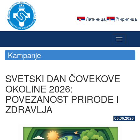
Латиница
Ћирилица
Toggle
navigation
Kampanje
SVETSKI DAN ČOVEKOVE
OKOLINE 2026:
POVEZANOST PRIRODE I
ZDRAVLJA
05.06.2026