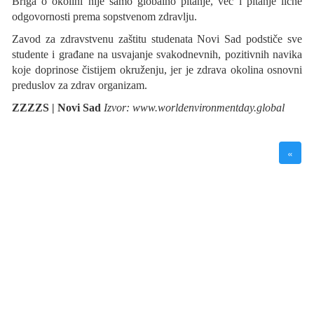
Briga o okolini nije samo globalno pitanje, već i pitanje lične
odgovornosti prema sopstvenom zdravlju.
Zavod za zdravstvenu zaštitu studenata Novi Sad podstiče sve
studente i građane na usvajanje svakodnevnih, pozitivnih navika
koje doprinose čistijem okruženju, jer je zdrava okolina osnovni
preduslov za zdrav organizam.
ZZZZS | Novi Sad
Izvor: www.worldenvironmentday.global
«