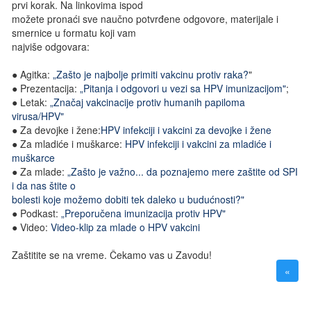
prvi korak. Na linkovima ispod
možete pronaći sve naučno potvrđene odgovore, materijale i
smernice u formatu koji vam
najviše odgovara:
● Agitka:
„Zašto je najbolje primiti vakcinu protiv raka?
"
● Prezentacija:
„Pitanja i odgovori u vezi sa HPV imunizacijom"
;
● Letak:
„Značaj vakcinacije protiv humanih papiloma
virusa/HPV"
● Za devojke i žene:
HPV infekciji i vakcini za devojke i žene
● Za mladiće i muškarce:
HPV infekciji i vakcini za mladiće i
muškarce
● Za mlade:
„Zašto je važno... da poznajemo mere zaštite od SPI
i da nas štite o
bolesti koje možemo dobiti tek daleko u budućnosti?"
● Podkast:
„Preporučena imunizacija protiv HPV"
● Video:
Video-klip za mlade o HPV vakcini
Zaštitite se na vreme. Čekamo vas u Zavodu!
«