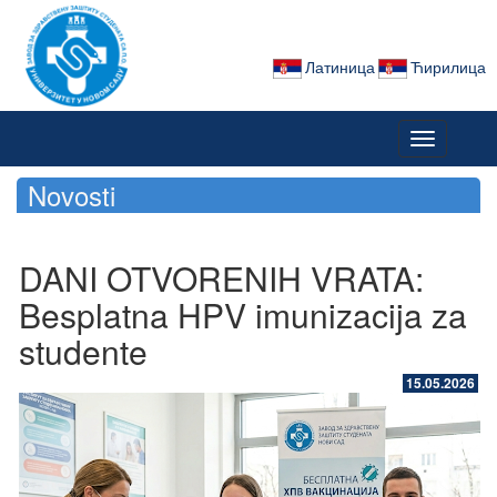
Латиница
Ћирилица
Toggle
navigation
Novosti
DANI OTVORENIH VRATA:
Besplatna HPV imunizacija za
studente
15.05.2026