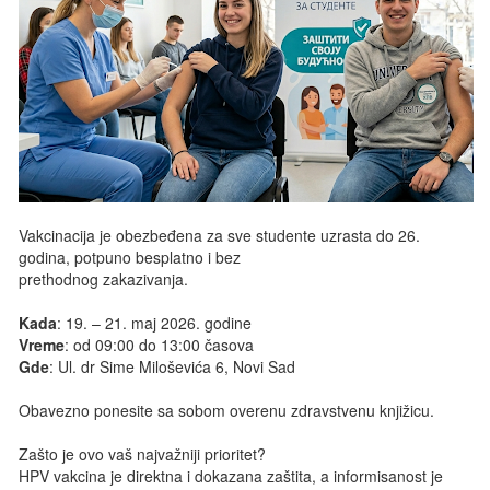
Vakcinacija je obezbeđena za sve studente uzrasta do 26.
godina, potpuno besplatno i bez
prethodnog zakazivanja.
Kada
: 19. – 21. maj 2026. godine
Vreme
: od 09:00 do 13:00 časova
Gde
: Ul. dr Sime Miloševića 6, Novi Sad
Obavezno ponesite sa sobom overenu zdravstvenu knjižicu.
Zašto je ovo vaš najvažniji prioritet?
HPV vakcina je direktna i dokazana zaštita, a informisanost je